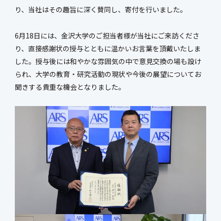
り、当社はその趣旨に深く賛同し、寄付を行いました。
新社屋特設ページ
6月18日には、金沢大学のご担当者様が当社にご来訪くださ
り、直接感謝状の授与とともに温かいお言葉を頂戴いたしま
まちづくり・
した。授与後には和やかな雰囲気の中で意見交換の場も設け
社会基盤整備事業
官民連携事業
られ、大学の教育・研究活動の現状や今後の展望についてお
防災マネジメント事業
インフラ保全事業
聞きする貴重な機会となりました。
環境調査事業
ハイウェイ事業