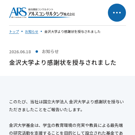
トップ
お知らせ
金沢大学より感謝状を授与されました
お知らせ
2026.06.18
サステナビリティへの
企業理念
金沢大学より感謝状を授与されました
取り組み
社長メッセージ
このたび、当社は国立大学法人 金沢大学より感謝状を授与い
ただきましたことをご報告いたします。
会社概要
営業所一覧
金沢大学基金は、学生の教育環境の充実や教員による最先端
会社の歩み
50周年特設ページ
の研究活動を支援することを目的として設立された基金であ