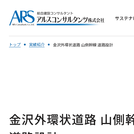
サステナ
トップ
実績紹介
金沢外環状道路 山側幹線 道路設計
金沢外環状道路 山側