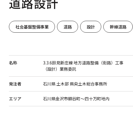
道路設計
社会基盤整備事業
道路
設計
幹線道路
名称
3.3.6鈴見新庄線 地方道路整備（街路）工事
（設計）業務委託
発注者
石川県 土木部 県央土木総合事務所
エリア
石川県金沢市額谷町～四十万町地内