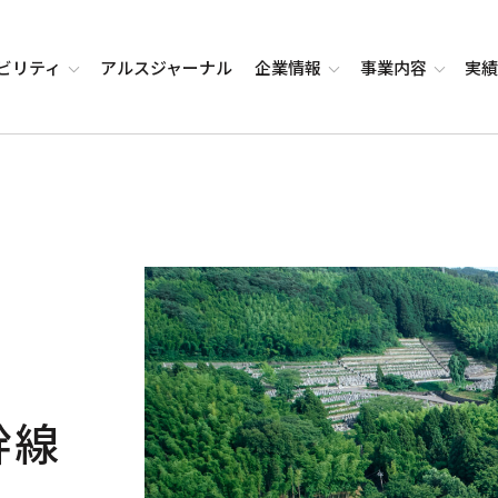
ビリティ
アルス
ジャーナル
企業
情報
事業
内容
実
幹線