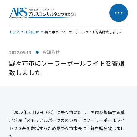
トップ
お知らせ
野々市市にソーラーポールライトを寄贈致しました
お知らせ
2022.05.13
サステナビリティへの
企業理念
野々市市にソーラーポールライトを寄贈
取り組み
致しました
社長メッセージ
2022年5月12日（木）に野々市に対し、同市が整備する墓
地公園「メモリアルパークののいち」にソーラーポールライ
会社概要
営業所一覧
ト２０基を寄贈するため粟野々市市長に目録を贈呈致しまし
会社の歩み
50周年特設ページ
た。