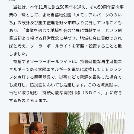
新社屋特設ページ
当社は、本年11月に創立50周年を迎え、その50周年記念事
業の一環として、また当墓地公園「メモリアルパークののい
ち」の設計及び施工監理を野々市市より受託していることも
あり、「事業を通じて地域社会の発展に貢献する」という創
まちづくり・
業当初より掲げる経営理念に基づき、地域社会に貢献できれ
社会基盤整備事業
官民連携事業
ばと考え、ソーラ－ポールライトを寄贈・設置することと致
防災マネジメント事業
インフラ保全事業
しました。
環境調査事業
ハイウェイ事業
寄贈するソーラ－ポールライトは、持続可能な再生可能エ
ネルギーである太陽エネルギーを電気に変換してＬＥＤラン
プを点灯する照明器具で、災害などで電源を喪失した場合で
も点灯し、防災面においても活躍します。この地域貢献は、
当社が取り組む「持続可能な開発目標（ＳＤＧｓ）」に寄与
するものと考えます。