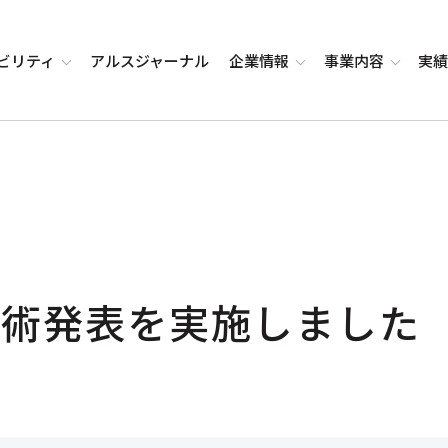
ビリティ
アルス
ジャーナル
企業
情報
事業
内容
実
技術発表を実施しました