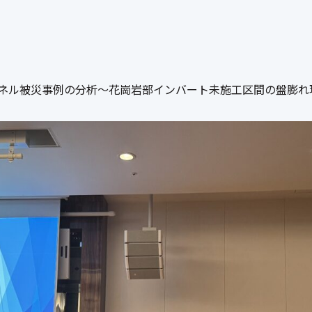
ンネル被災事例の分析～花崗岩部インバート未施工区間の盤膨れ