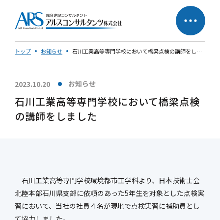
トップ
お知らせ
石川工業高等専門学校において橋梁点検の講師をしました
お知らせ
2023.10.20
サステナビリティへの
企業理念
石川工業高等専門学校において橋梁点検
取り組み
の講師をしました
社長メッセージ
石川工業高等専門学校環境都市工学科より、日本技術士会
北陸本部石川県支部に依頼のあった5年生を対象とした点検実
会社概要
営業所一覧
習において、当社の社員４名が現地で点検実習に補助員とし
会社の歩み
50周年特設ページ
て協力しました。