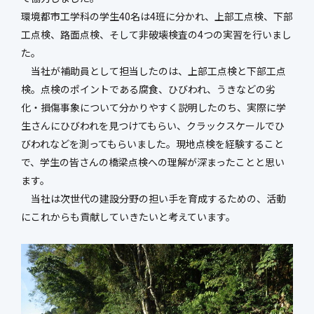
新社屋特設ページ
環境都市工学科の学生40名は4班に分かれ、上部工点検、下部
工点検、路面点検、そして非破壊検査の4つの実習を行いまし
た。
当社が補助員として担当したのは、上部工点検と下部工点
まちづくり・
検。点検のポイントである腐食、ひびわれ、うきなどの劣
社会基盤整備事業
官民連携事業
化・損傷事象について分かりやすく説明したのち、実際に学
防災マネジメント事業
インフラ保全事業
生さんにひびわれを見つけてもらい、クラックスケールでひ
環境調査事業
ハイウェイ事業
びわれなどを測ってもらいました。現地点検を経験すること
で、学生の皆さんの橋梁点検への理解が深まったことと思い
ます。
当社は次世代の建設分野の担い手を育成するための、活動
にこれからも貢献していきたいと考えています。