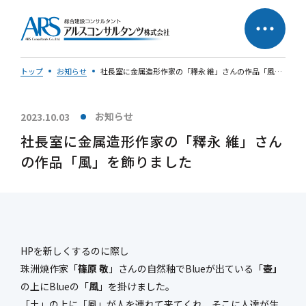
トップ
お知らせ
社長室に金属造形作家の「釋永 維」さんの作品「風」を飾りました
お知らせ
2023.10.03
サステナビリティへの
企業理念
社長室に金属造形作家の「釋永 維」さん
取り組み
の作品「風」を飾りました
社長メッセージ
HPを新しくするのに際し
珠洲焼作家「
篠原 敬
」さんの自然釉でBlueが出ている「
壺」
会社概要
営業所一覧
の上にBlueの「
風
」を掛けました。
会社の歩み
50周年特設ページ
「土」の上に「風」が人を連れて来てくれ、そこに人達が生