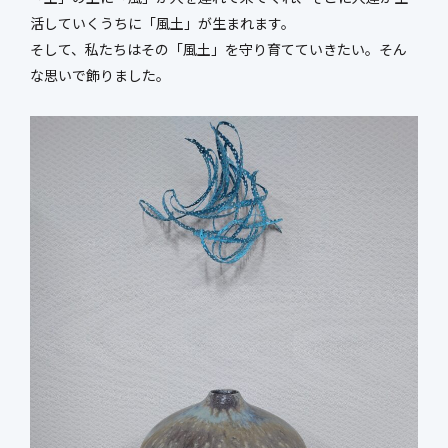
新社屋特設ページ
活していくうちに「風土」が生まれます。
そして、私たちはその「風土」を守り育てていきたい。そん
な思いで飾りました。
まちづくり・
社会基盤整備事業
官民連携事業
防災マネジメント事業
インフラ保全事業
環境調査事業
ハイウェイ事業