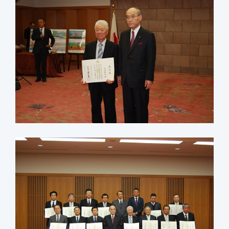
新社屋特設ページ
まちづくり・
社会基盤整備事業
官民連携事業
防災マネジメント事業
インフラ保全事業
環境調査事業
ハイウェイ事業